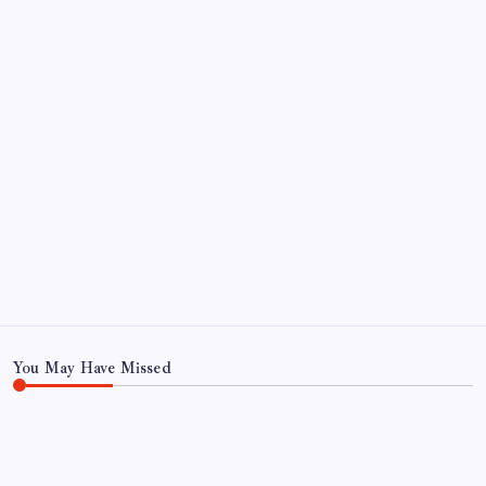
Sayaç
Kategoriler
Eğitim
Ekonomi
Haber
Sağlık
Teknoloji
You May Have Missed