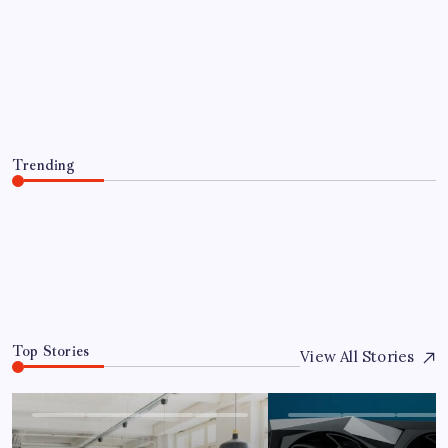
EĞITIM
Artık çalışan primi tazminata
yansıyacak
By
Onur Koç
8 Ağustos 2026
Trending
Artık çalışan primi tazminata yansıyacak
8 Ağustos 2026
0
Top Stories
View All Stories