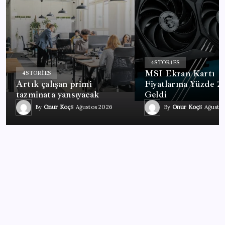
4
STORIES
MSI Ekran Kartı
4
STORIES
Artık çalışan primi
Fiyatlarına Yüzde 
tazminata yansıyacak
Geldi
By
Onur Koç
8 Ağustos 2026
By
Onur Koç
8 Ağusto