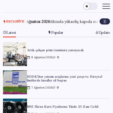
Skip
to
content
7 Ağustos 2026
Altında yükseliş kapıda mı? Uzman isimde
EXCLUSIVE
Latest
Popular
Update
Artık çalışan primi tazminata yansıyacak
8 Ağustos 2026
0
BDDK’den yatırım araçlarına yeni çerçeve: Bireysel
limitlerde kurallar sil baştan
7 Ağustos 2026
0
MSI Ekran Kartı Fiyatlarına Yüzde 20 Zam Geldi