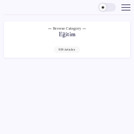
Skip
to
content
Browse Category
Eğitim
939 Articles