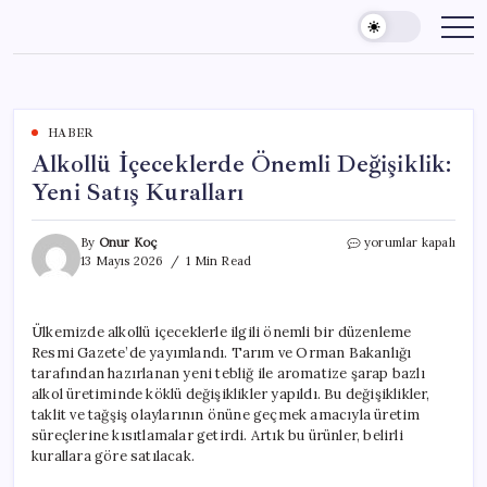
Skip
to
content
HABER
Alkollü İçeceklerde Önemli Değişiklik:
Yeni Satış Kuralları
Alkollü
By
Onur Koç
yorumlar kapalı
İçeceklerde
13 Mayıs 2026
1 Min Read
Önemli
Değişiklik:
Yeni
Ülkemizde alkollü içeceklerle ilgili önemli bir düzenleme
Satış
Resmi Gazete’de yayımlandı. Tarım ve Orman Bakanlığı
Kuralları
için
tarafından hazırlanan yeni tebliğ ile aromatize şarap bazlı
alkol üretiminde köklü değişiklikler yapıldı. Bu değişiklikler,
taklit ve tağşiş olaylarının önüne geçmek amacıyla üretim
süreçlerine kısıtlamalar getirdi. Artık bu ürünler, belirli
kurallara göre satılacak.