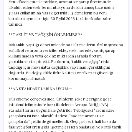
Yeni düzenleme ile birlikte, aromatize şarap üretiminde
alkolün eklenerek fermantasyonu durdurulmuş taze üzüm
şırası kullanımına yasak getirildi. İşletmelerin bu yeni
kurallara uymaları için 30 Eylül 2026 tarihine kadar süre
tanındı.
**TAKLİT VE TAĞŞİŞİN ÖNLENMESİ**
Bakanlık, yaptığı denetimlerde bazı üreticilerin, üzüm şırasına
etil alkol ve aroma vericiler ekleyerek, neredeyse hiç şarap
kullanılmadan veya çok az miktarda şarapla üretim
yaptıklarını tespit etti. Bu durum, “taklit ve tağşiş” riski
taşıdığı için mevzuatta değişiklik yapılması gerekliliğini
doğurdu. Bu değişiklikle ürün kalitesi ve tüketici güvenliği
korunmaya alınacak.
**AB STANDARTLARINA UYUM**
Düzenleme çerçevesinde, ürünlerin şeker içeriğine göre
isimlendirilmesinde bazı ifadelerin Avrupa Birliği (AB)
standartlarına uygun hale getirildi. Tebliğdeki “aromatize
şaraplara istisna olarak” ifadesi, “sadece aromatize
şaraplarda” şeklinde güncellendi. Geçiş süreci, hali hazırda
faaliyet gösteren gıda işletmeleri için başlatıldı ve kritik tarih