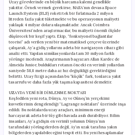
Uzay görevlerinde en büyük harcama kalemi genellikle
yakıttır. Örnek vermek gerekirse, NASA’nın devasa Space
Launch System (SLS) roketi tek bir fırlatmada 2 milyon
litreden fazla yakıt tüketmekte ve bu operasyonun maliyeti
yaklaşık 4 milyar dolara ulaşmaktadır. Ancak Coimbra
Üniversitesi’nden araştırmacılar, bu maliyeti önemli ölçüde
düşürecek bir keşif yaptı. Ekip, “fonksiyonel bağlantılar
teorisi” adı verilen yeni bir matematiksel çerçeve üzerinde
çalışarak, Ay’a gidiş yollarını adeta bir navigasyon cihazı gibi
analiz etti. Yapılan simülasyonlarda tam 30 milyon farklı
yörünge incelendi. Araştırmanın başyazarı Allan Kardec de
Almeida Junior, buldukları rotanın önceki en verimli yollardan
saniyede 58,8 metre daha az hız değişikliği gerektirdiğini
belirtti. Uzay fiziği açısından bu “küçük” fark, tonlarca yakıt
tasarrufu ve daha fazla yük taşıma kapasitesi demektir.
UZAYDA YENİ BİR DİNLENME NOKTASI
Keşfedilen yeni rota, Dünya, Ay ve Güneş’in yerçekimi
kuvvetlerinin dengelendiği “Lagrange noktaları” üzerinde inşa
edildi. Bu noktalarda uzay araçları, minimum enerji
harcayarak adeta bir tüy gibi havada asılı durabiliyor. Bilim
insanları, Ay’a gidişin en verimli yolunun Dünya’nın
tarafındaki yörüngelerden değil, Ay’ın uzak tarafına yakın
bölgelerden yapılabileceğini tespit etti. Bu yeni hesaplamalar