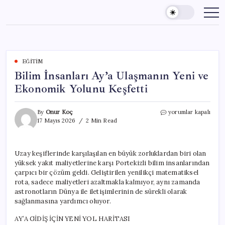
Skip
to
content
EĞITIM
Bilim İnsanları Ay’a Ulaşmanın Yeni ve
Ekonomik Yolunu Keşfetti
Bilim
By
Onur Koç
yorumlar kapalı
İnsanları
17 Mayıs 2026
2 Min Read
Ay’a
Ulaşmanın
Yeni
Uzay keşiflerinde karşılaşılan en büyük zorluklardan biri olan
ve
yüksek yakıt maliyetlerine karşı Portekizli bilim insanlarından
Ekonomik
Yolunu
çarpıcı bir çözüm geldi. Geliştirilen yenilikçi matematiksel
Keşfetti
rota, sadece maliyetleri azaltmakla kalmıyor, aynı zamanda
için
astronotların Dünya ile iletişimlerinin de sürekli olarak
sağlanmasına yardımcı oluyor.
AY’A GİDİŞ İÇİN YENİ YOL HARİTASI