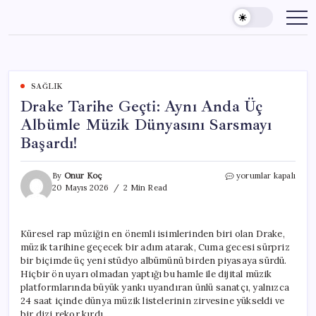
Skip
to
content
SAĞLIK
Drake Tarihe Geçti: Aynı Anda Üç
Albümle Müzik Dünyasını Sarsmayı
Başardı!
Drake
By
Onur Koç
yorumlar kapalı
Tarihe
20 Mayıs 2026
2 Min Read
Geçti:
Aynı
Anda
Küresel rap müziğin en önemli isimlerinden biri olan Drake,
Üç
müzik tarihine geçecek bir adım atarak, Cuma gecesi sürpriz
Albümle
Müzik
bir biçimde üç yeni stüdyo albümünü birden piyasaya sürdü.
Dünyasını
Hiçbir ön uyarı olmadan yaptığı bu hamle ile dijital müzik
Sarsmayı
platformlarında büyük yankı uyandıran ünlü sanatçı, yalnızca
Başardı!
24 saat içinde dünya müzik listelerinin zirvesine yükseldi ve
için
bir dizi rekor kırdı.