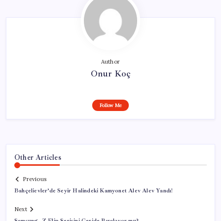
Author
Onur Koç
Follow Me
Other Articles
Previous
Bahçelievler’de Seyir Halindeki Kamyonet Alev Alev Yandı!
Next
Samsung, Z Flip Serisini Geride Bırakıyor mu?