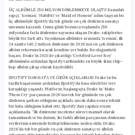
ÜÇ ALBÜMLE 250 MİLYON DİNLENMEYE ULAŞTI! Kanadalı
rapçi, ‘Iceman’, ‘Habibti’ ve ‘Maid of Honour’ adını taşıyan bu
üç albümüyle Spotify’da tek günde en çok dinlenen sanatçı
unvanını kazandı. Cuma günü boyunca toplamda 250
milyondan fazla dinlenme sayısına ulaşan Drake, rakiplerine
büyük bir fark attı. Yayınlanan albümler arasında ‘Iceman’, ilk
24 saatte 140,2 milyon dinlenme ile 2026’nın en çok dinlenen
albüm rekorunu kırarak kendine yer buldu. Bu olağanüstü
başarı, Drake’in 2021’de çıkardığı ‘Certified Lover Boy’
albümünün ardından Spotify tarihindeki en büyük ikinci hip-
hop albüm çıkışı olarak kaydedildi.
SPOTIFY’DAN HATA VE ÖZÜR AÇIKLAMASI Drake’in bu
tarihi başarısının ardından Spotify’da kısa süreli bir veri
karışıklığı yaşandı. Platform, başlangıçta Drake’in ‘Make
Them Cry’ parçasının 2026’nın tek bir gününde en çok
dinlenen şarkısı olduğunu açıkladı, ancak daha sonra teknik
bir hata olduğunu kabul etti. Spotify’dan yapılan resmi
açıklamada, “İlk dinlenme inceleme süreci manuel olarak
tamamlandı ve bu durum, iki farklı albüm parçasının dinlenme
verilerinin sistemde birleştirilmesine neden oldu. Drake,
2026’da tek bir günde en çok dinlenen sanatçı ve albüm
rekorunu elde tutmaktadır. Yaşanan bu teknik hatadan dolayı