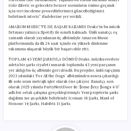
özür dileriz ve gelecekte benzer sorunların önüne geçmek
için veri inceleme prosedürlerimizi güncellediğimizi
belirtmek isteriz” ifadelerine yer verildi.
AMAZON MUSIC’TE DE BAŞARI KAZANDI Drake’in bu müzik
fırtınası yalnızca Spotify ile sınırlı kalmadı. Ünlü sanatçı, eş
zamanlı olarak yayınlanan üç albümüyle Amazon Music
platformunda da ilk 24 saat içinde en yüksek dinlenme
rakamına ulaşarak büyük bir başarı elde etti.
TOPLAM 43 YENİ ŞARKIYLA DÖNDÜ Drake, müzikseverlere
adeta bir şarkı ziyafeti sunarak toplamda 43 yeni parçanın
yer aldığı bu üç albümle geri döndü. Bu projeler, ünlü rapçinin
2023 yılındaki ‘For All the Dogs’ albümünden sonra çıkardığı
ilk solo uzun metrajlı işler olarak öne çıkıyor. Sanatçı, son
olarak 2025 yılında PartyNextDoor ile ‘$ome $exy $ongs 4 U’
adlı bir ortak çalışma gerçekleştirmişti. Yeni projelerin şarkı
dağılımı ise şu şekilde belirlendi: Iceman: 18 Şarkı, Maid of
Honour: 14 Şarkı, Habibti: 11 Şarkı.