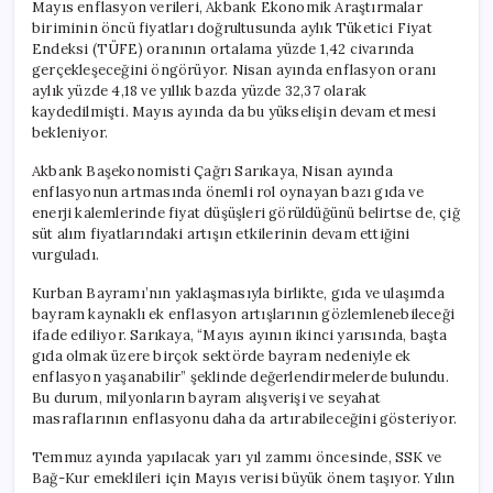
Mayıs enflasyon verileri, Akbank Ekonomik Araştırmalar
biriminin öncü fiyatları doğrultusunda aylık Tüketici Fiyat
Endeksi (TÜFE) oranının ortalama yüzde 1,42 civarında
gerçekleşeceğini öngörüyor. Nisan ayında enflasyon oranı
aylık yüzde 4,18 ve yıllık bazda yüzde 32,37 olarak
kaydedilmişti. Mayıs ayında da bu yükselişin devam etmesi
bekleniyor.
Akbank Başekonomisti Çağrı Sarıkaya, Nisan ayında
enflasyonun artmasında önemli rol oynayan bazı gıda ve
enerji kalemlerinde fiyat düşüşleri görüldüğünü belirtse de, çiğ
süt alım fiyatlarındaki artışın etkilerinin devam ettiğini
vurguladı.
Kurban Bayramı’nın yaklaşmasıyla birlikte, gıda ve ulaşımda
bayram kaynaklı ek enflasyon artışlarının gözlemlenebileceği
ifade ediliyor. Sarıkaya, “Mayıs ayının ikinci yarısında, başta
gıda olmak üzere birçok sektörde bayram nedeniyle ek
enflasyon yaşanabilir” şeklinde değerlendirmelerde bulundu.
Bu durum, milyonların bayram alışverişi ve seyahat
masraflarının enflasyonu daha da artırabileceğini gösteriyor.
Temmuz ayında yapılacak yarı yıl zammı öncesinde, SSK ve
Bağ-Kur emeklileri için Mayıs verisi büyük önem taşıyor. Yılın