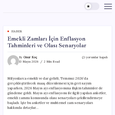
Skip
to
content
HABER
Emekli Zamları İçin Enflasyon
Tahminleri ve Olası Senaryolar
Emekli
By
Onur Koç
yorumlar kapalı
Zamları
13 Mayıs 2026
2 Min Read
İçin
Enflasyon
Tahminleri
Milyonlarca emekli ve dar gelirli, Temmuz 2026’da
ve
gerçekleştirilecek maaş düzenlemesi için geri sayım
Olası
Senaryolar
yaparken, 2026 Mayıs ayı enflasyonuna ilişkin tahminler de
için
gündeme geldi. Mayıs ayı enflasyonu ile ilgili yapılan anketler,
emekli zammı konusunda olası senaryoları şekillendirmeye
başladı. İşte bu anketler ve muhtemel zam senaryoları
hakkında detaylar…