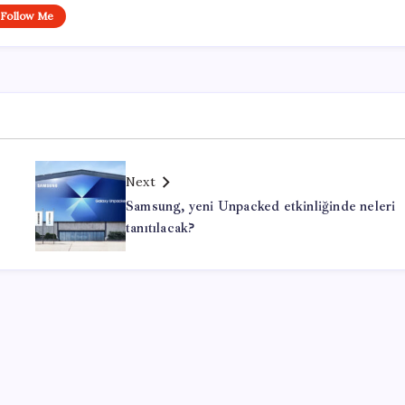
Follow Me
Next
Samsung, yeni Unpacked etkinliğinde neleri
tanıtılacak?
Office Lisans Satın Al