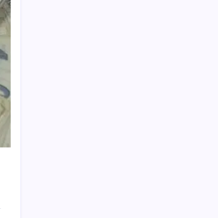
MSI Ekran Kartı Fiyatlarına Yüzde 20 Zam
Geldi
Altında yükseliş kapıda mı? Uzman isimden
ezber bozan tahmin!
AB’den Ar-Ge’ye 130 milyar euroluk kaynak
ABD ile ticaret gerilimine rağmen artış: Çin
malları tüm dünyayı sarıyor
Kapadokya’da dededen toruna uzanan
hikâye: 136 kovanla bal markası kurdu
Köprülere talip olan Fransız şirket
komşunun elektriğini döşüyor
ASELSAN’dan 6 ayda 88.5 milyar TL ciro
iPhone 18e ile RAM Kapasitesi Artacak
Çocuklukta şekerli içecek tüketimine dikkat!
Gelecekteki tansiyonunu etkileyebilir