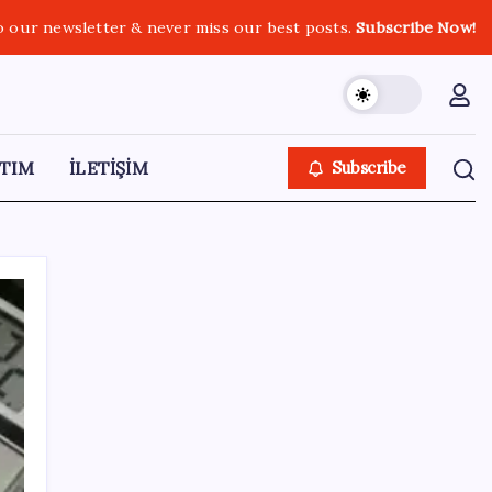
o our newsletter & never miss our best posts.
Subscribe Now!
TIM
İLETİŞİM
Subscribe
SON YAZILAR
BDDK’den yatırım araçlarına yeni çerçeve:
Bireysel limitlerde kurallar sil baştan