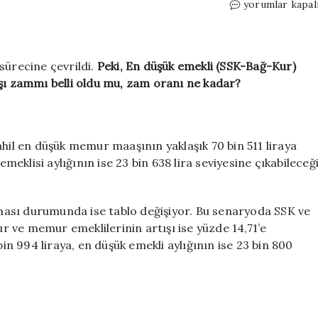
En
yorumlar kapal
düşük
emekli
(SSK-
Bağ-
sürecine çevrildi.
Peki, En düşük emekli (SSK-Bağ-Kur)
Kur)
 zammı belli oldu mu, zam oranı ne kadar?
maaşı
ne
kadar
olacak?
ahil en düşük memur maaşının yaklaşık 70 bin 511 liraya
2026
klisi aylığının ise 23 bin 638 lira seviyesine çıkabileceğ
Temmuz
Emekli
maaşı
ası durumunda ise tablo değişiyor. Bu senaryoda SSK ve
zammı
 ve memur emeklilerinin artışı ise yüzde 14,71’e
belli
oldu
 994 liraya, en düşük emekli aylığının ise 23 bin 800
mu,
zam
oranı
ne
kadar?