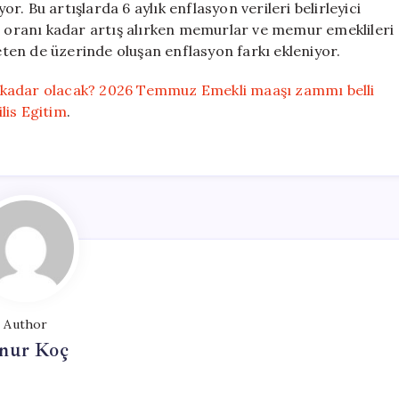
or. Bu artışlarda 6 aylık enflasyon verileri belirleyici
için
on oranı kadar artış alırken memurlar ve memur emeklileri
veten de üzerinde oluşan enflasyon farkı ekleniyor.
 kadar olacak? 2026 Temmuz Emekli maaşı zammı belli
ilis Egitim
.
Author
nur Koç