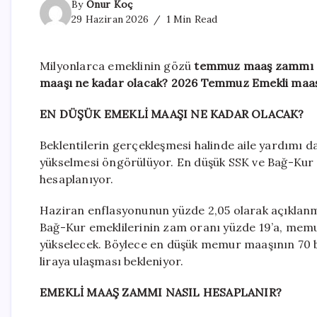
By
Onur Koç
29 Haziran 2026
1 Min Read
Milyonlarca emeklinin gözü
temmuz maaş zammı
maaşı ne kadar olacak? 2026 Temmuz Emekli maaşı
EN DÜŞÜK EMEKLİ MAAŞI NE KADAR OLACAK?
Beklentilerin gerçekleşmesi halinde aile yardımı d
yükselmesi öngörülüyor. En düşük SSK ve Bağ-Kur eme
hesaplanıyor.
Haziran enflasyonunun yüzde 2,05 olarak açıklanm
Bağ-Kur emeklilerinin zam oranı yüzde 19’a, memur
yükselecek. Böylece en düşük memur maaşının 70 bin
liraya ulaşması bekleniyor.
EMEKLİ MAAŞ ZAMMI NASIL HESAPLANIR?