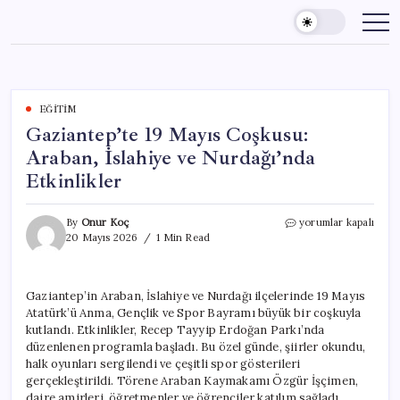
Skip
to
content
EĞITIM
Gaziantep’te 19 Mayıs Coşkusu:
Araban, İslahiye ve Nurdağı’nda
Etkinlikler
Gaziantep’te
By
Onur Koç
yorumlar kapalı
19
20 Mayıs 2026
1 Min Read
Mayıs
Coşkusu:
Araban,
Gaziantep’in Araban, İslahiye ve Nurdağı ilçelerinde 19 Mayıs
İslahiye
Atatürk’ü Anma, Gençlik ve Spor Bayramı büyük bir coşkuyla
ve
Nurdağı’nda
kutlandı. Etkinlikler, Recep Tayyip Erdoğan Parkı’nda
Etkinlikler
düzenlenen programla başladı. Bu özel günde, şiirler okundu,
için
halk oyunları sergilendi ve çeşitli spor gösterileri
gerçekleştirildi. Törene Araban Kaymakamı Özgür İşçimen,
daire amirleri, öğretmenler ve öğrenciler katılım sağladı.