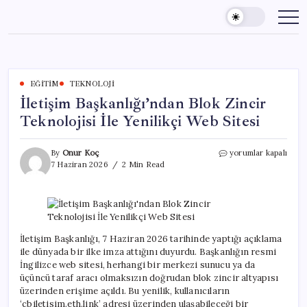
Skip
to
content
EĞITIM
TEKNOLOJI
İletişim Başkanlığı’ndan Blok Zincir
Teknolojisi İle Yenilikçi Web Sitesi
İletişim
By
Onur Koç
yorumlar kapalı
Başkanlığı’ndan
7 Haziran 2026
2 Min Read
Blok
Zincir
Teknolojisi
İle
Yenilikçi
Web
İletişim Başkanlığı, 7 Haziran 2026 tarihinde yaptığı açıklama
Sitesi
ile dünyada bir ilke imza attığını duyurdu. Başkanlığın resmi
için
İngilizce web sitesi, herhangi bir merkezi sunucu ya da
üçüncü taraf aracı olmaksızın doğrudan blok zincir altyapısı
üzerinden erişime açıldı. Bu yenilik, kullanıcıların
‘cbiletisim.eth.link’ adresi üzerinden ulaşabileceği bir