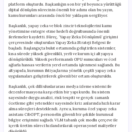
platform oluşturdu. Başkanlığın son bir yıl boyunca yürüttüğü
dijital dönüşüm sürecinin önemli bir adımı olan bu yayın,
kamu kurumları arasında öncü bir yaklaşım sergiliyor.
Başkanlık, yapay zeka ve blok zincir teknolojilerini kamu
yönetimine entegre etme hedefi doğrultusunda önemli
ilerlemeler kaydetti. Süreç, ‘Yapay Zeka Dönüşümü’ girişimi
çerçevesinde oluşturulan Yapay Zeka Strateji Belgesi ile
başladı. Başlangıçta bulut ortamında geliştirilen sistemler,
kısa sürede yüksek güvenlikli, yerli ve kurum içi altyapıya
dönüştürüldü. Yüksek performanslı GPU sunucuları ve özel
ağlarla hassas verilerin yerel ortamda işlenmesi sağlandı. Bu
altyapıda, kurumun ihtiyaçlarına yönelik çeşitli yapay zeka
uygulamaları geliştirilerek güvenli bir ortam oluşturuldu.
Başkanlık, çok dilli uluslararası medya izleme sistemi ile
dezenformasyona karşı etkin bir yapı kurdu. Bu sistem
sayesinde duygu analizi, risk tespiti ve gerçek zamanlı
özetleme gibi yetenekler sayesinde kriz anlarında hızlı karar
alma süreçleri desteklendi. Ayrıca, kuruma özel yapay zeka
asistanı CibGPT, personelin güvenli bir şekilde kurumsal
bilgiye erişimini sağladı. VLM tabanlı çok modlu çerçeve ile
içerik üretim süreci hızlandırılarak operasyonel maliyetler
düşürüldü.