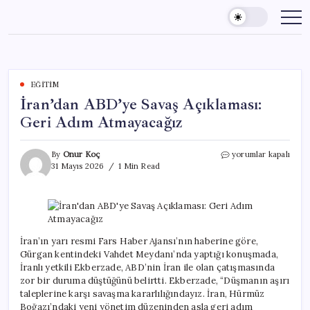
Skip
to
content
EĞITIM
İran’dan ABD’ye Savaş Açıklaması:
Geri Adım Atmayacağız
İran’dan
By
Onur Koç
yorumlar kapalı
ABD’ye
31 Mayıs 2026
1 Min Read
Savaş
Açıklaması:
Geri
Adım
Atmayacağız
için
İran’ın yarı resmi Fars Haber Ajansı’nın haberine göre,
Gürgan kentindeki Vahdet Meydanı’nda yaptığı konuşmada,
İranlı yetkili Ekberzade, ABD’nin İran ile olan çatışmasında
zor bir duruma düştüğünü belirtti. Ekberzade, “Düşmanın aşırı
taleplerine karşı savaşma kararlılığındayız. İran, Hürmüz
Boğazı’ndaki yeni yönetim düzeninden asla geri adım