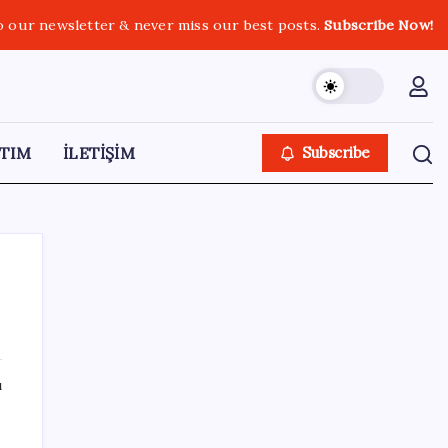
o our newsletter & never miss our best posts.
Subscribe Now!
TIM
İLETİŞİM
Subscribe
SON YAZILAR
ı
ASELSAN’dan 6 ayda 88.5 milyar TL ciro