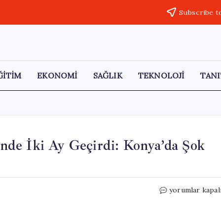
Subscribe t
ĞİTİM
EKONOMİ
SAĞLIK
TEKNOLOJİ
TANI
de İki Ay Geçirdi: Konya’da Şok
Kaçak
yorumlar kapal
Hükümlü
Camii
Tuvaletinde