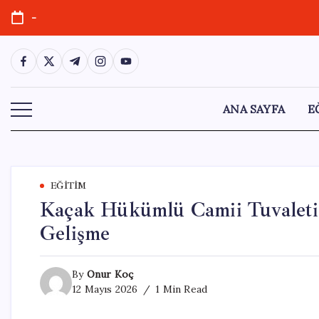
Skip
-
to
content
https://www.facebook.com/
https://twitter.com/
https://t.me/
https://www.instagram.com/
https://youtube.com/
ANA SAYFA
E
EĞITIM
Kaçak Hükümlü Camii Tuvaletin
Gelişme
By
Onur Koç
12 Mayıs 2026
1 Min Read