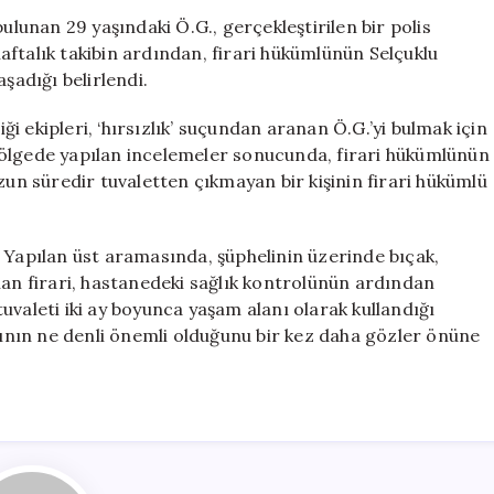
İki
ulunan 29 yaşındaki Ö.G., gerçekleştirilen bir polis
Ay
ftalık takibin ardından, firari hükümlünün Selçuklu
Geçirdi:
şadığı belirlendi.
Konya’da
Şok
 ekipleri, ‘hırsızlık’ suçundan aranan Ö.G.’yi bulmak için
Gelişme
bölgede yapılan incelemeler sonucunda, firari hükümlünün
için
zun süredir tuvaletten çıkmayan bir kişinin firari hükümlü
 Yapılan üst aramasında, şüphelinin üzerinde bıçak,
nan firari, hastanedeki sağlık kontrolünün ardından
uvaleti iki ay boyunca yaşam alanı olarak kullandığı
arının ne denli önemli olduğunu bir kez daha gözler önüne