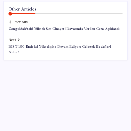
Other Articles
Previous
Zonguldak’taki Yüksek Ses Cinayeti Davasında Verilen Ceza Açıklandı
Next
BIST 100 Endeksi Yükselişine Devam Ediyor: Gelecek Hedefleri
Neler?
SON YAZILAR
BDDK’den yatırım araçlarına yeni çerçeve: Bireysel