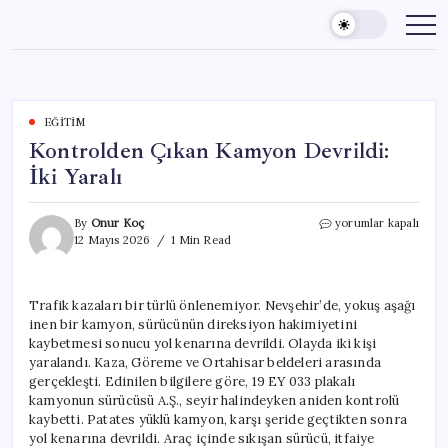
Skip
to
content
EĞITIM
Kontrolden Çıkan Kamyon Devrildi:
İki Yaralı
Kontrolden
By
Onur Koç
yorumlar kapalı
Çıkan
12 Mayıs 2026
1 Min Read
Kamyon
Devrildi:
İki
Trafik kazaları bir türlü önlenemiyor. Nevşehir’de, yokuş aşağı
Yaralı
inen bir kamyon, sürücünün direksiyon hakimiyetini
için
kaybetmesi sonucu yol kenarına devrildi. Olayda iki kişi
yaralandı. Kaza, Göreme ve Ortahisar beldeleri arasında
gerçekleşti. Edinilen bilgilere göre, 19 EY 033 plakalı
kamyonun sürücüsü A.Ş., seyir halindeyken aniden kontrolü
kaybetti. Patates yüklü kamyon, karşı şeride geçtikten sonra
yol kenarına devrildi. Araç içinde sıkışan sürücü, itfaiye