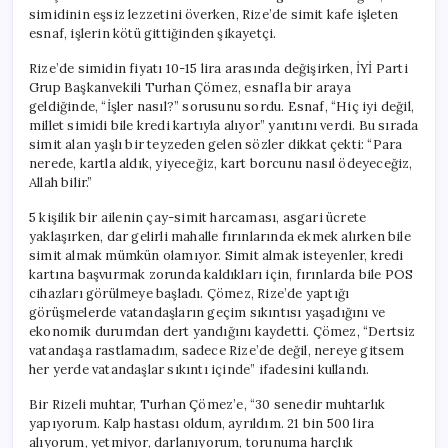
simidinin eşsiz lezzetini överken, Rize’de simit kafe işleten
esnaf, işlerin kötü gittiğinden şikayetçi.
Rize’de simidin fiyatı 10-15 lira arasında değişirken, İYİ Parti
Grup Başkanvekili Turhan Çömez, esnafla bir araya
geldiğinde, “İşler nasıl?” sorusunu sordu. Esnaf, “Hiç iyi değil,
millet simidi bile kredi kartıyla alıyor” yanıtını verdi. Bu sırada
simit alan yaşlı bir teyzeden gelen sözler dikkat çekti: “Para
nerede, kartla aldık, yiyeceğiz, kart borcunu nasıl ödeyeceğiz,
Allah bilir.”
5 kişilik bir ailenin çay-simit harcaması, asgari ücrete
yaklaşırken, dar gelirli mahalle fırınlarında ekmek alırken bile
simit almak mümkün olamıyor. Simit almak isteyenler, kredi
kartına başvurmak zorunda kaldıkları için, fırınlarda bile POS
cihazları görülmeye başladı. Çömez, Rize’de yaptığı
görüşmelerde vatandaşların geçim sıkıntısı yaşadığını ve
ekonomik durumdan dert yandığını kaydetti. Çömez, “Dertsiz
vatandaşa rastlamadım, sadece Rize’de değil, nereye gitsem
her yerde vatandaşlar sıkıntı içinde” ifadesini kullandı.
Bir Rizeli muhtar, Turhan Çömez’e, “30 senedir muhtarlık
yapıyorum. Kalp hastası oldum, ayrıldım. 21 bin 500 lira
alıyorum, yetmiyor, darlanıyorum, torunuma harçlık