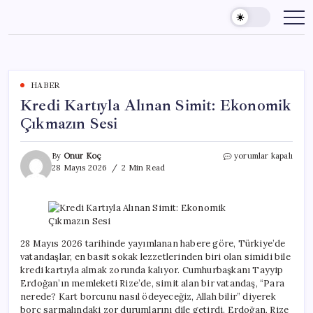
Skip
to
content
HABER
Kredi Kartıyla Alınan Simit: Ekonomik
Çıkmazın Sesi
Kredi
By
Onur Koç
yorumlar kapalı
Kartıyla
28 Mayıs 2026
2 Min Read
Alınan
Simit:
Ekonomik
Çıkmazın
Sesi
için
28 Mayıs 2026 tarihinde yayımlanan habere göre, Türkiye’de
vatandaşlar, en basit sokak lezzetlerinden biri olan simidi bile
kredi kartıyla almak zorunda kalıyor. Cumhurbaşkanı Tayyip
Erdoğan’ın memleketi Rize’de, simit alan bir vatandaş, “Para
nerede? Kart borcunu nasıl ödeyeceğiz, Allah bilir” diyerek
borç sarmalındaki zor durumlarını dile getirdi. Erdoğan, Rize