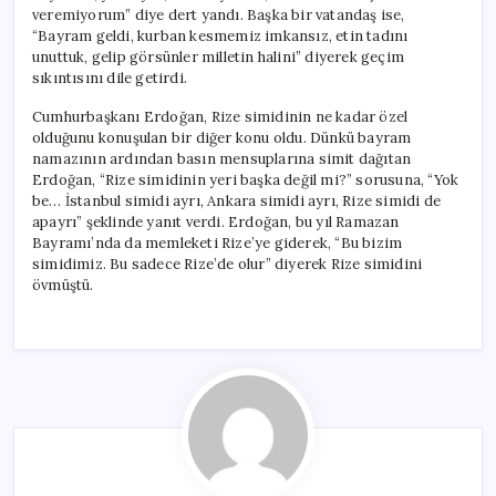
veremiyorum” diye dert yandı. Başka bir vatandaş ise,
“Bayram geldi, kurban kesmemiz imkansız, etin tadını
unuttuk, gelip görsünler milletin halini” diyerek geçim
sıkıntısını dile getirdi.
Cumhurbaşkanı Erdoğan, Rize simidinin ne kadar özel
olduğunu konuşulan bir diğer konu oldu. Dünkü bayram
namazının ardından basın mensuplarına simit dağıtan
Erdoğan, “Rize simidinin yeri başka değil mi?” sorusuna, “Yok
be… İstanbul simidi ayrı, Ankara simidi ayrı, Rize simidi de
apayrı” şeklinde yanıt verdi. Erdoğan, bu yıl Ramazan
Bayramı’nda da memleketi Rize’ye giderek, “Bu bizim
simidimiz. Bu sadece Rize’de olur” diyerek Rize simidini
övmüştü.