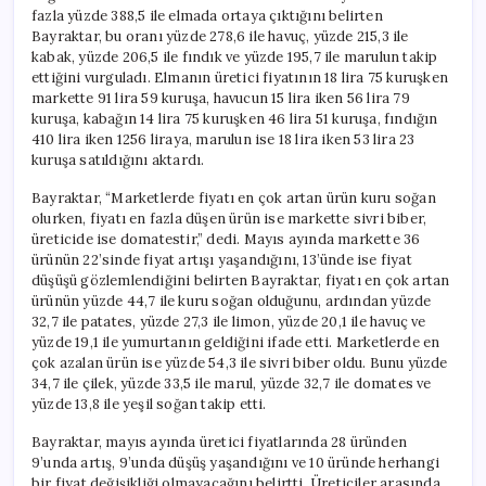
fazla yüzde 388,5 ile elmada ortaya çıktığını belirten
Bayraktar, bu oranı yüzde 278,6 ile havuç, yüzde 215,3 ile
kabak, yüzde 206,5 ile fındık ve yüzde 195,7 ile marulun takip
ettiğini vurguladı. Elmanın üretici fiyatının 18 lira 75 kuruşken
markette 91 lira 59 kuruşa, havucun 15 lira iken 56 lira 79
kuruşa, kabağın 14 lira 75 kuruşken 46 lira 51 kuruşa, fındığın
410 lira iken 1256 liraya, marulun ise 18 lira iken 53 lira 23
kuruşa satıldığını aktardı.
Bayraktar, “Marketlerde fiyatı en çok artan ürün kuru soğan
olurken, fiyatı en fazla düşen ürün ise markette sivri biber,
üreticide ise domatestir,” dedi. Mayıs ayında markette 36
ürünün 22’sinde fiyat artışı yaşandığını, 13’ünde ise fiyat
düşüşü gözlemlendiğini belirten Bayraktar, fiyatı en çok artan
ürünün yüzde 44,7 ile kuru soğan olduğunu, ardından yüzde
32,7 ile patates, yüzde 27,3 ile limon, yüzde 20,1 ile havuç ve
yüzde 19,1 ile yumurtanın geldiğini ifade etti. Marketlerde en
çok azalan ürün ise yüzde 54,3 ile sivri biber oldu. Bunu yüzde
34,7 ile çilek, yüzde 33,5 ile marul, yüzde 32,7 ile domates ve
yüzde 13,8 ile yeşil soğan takip etti.
Bayraktar, mayıs ayında üretici fiyatlarında 28 üründen
9’unda artış, 9’unda düşüş yaşandığını ve 10 üründe herhangi
bir fiyat değişikliği olmayacağını belirtti. Üreticiler arasında