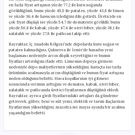
en fazla fiyat artışının yüzde 77,2 ile kuru soğanda
görüldüğünü, bunu yüzde 45,5 ile patates, yüzde 43,8 ile limon
ve yüzde 36,4 ile havucun izlediğini dile getirdi. Üreticide en
çok fiyat düşüşü ise yüzde 54,7 ile domateste görüldü; bunu
yüzde 50,8 ile kabak, yüzde 47,4 ile sivri biber, yüzde 38,1 ile
salatalık ve yüzde 27,8 ile patlıcan takip etti.
Bayraktar, İç Anadolu Bölgesi’nde depolarda kuru soğan ve
patates kalmadığını, Çukurova ile İzmir’de hasadın yeni
başlaması nedeniyle arzın düşük seyrettiğini ve bunun
fiyatları artırdığını ifade etti. Limonun depoya girmesi
nedeniyle depo maliyetlerinin yükseldiğini, havuçta ise tarla
ürününün azalmasıyla arzın düştüğünü ve bunun fiyat artışına
neden olduğunu belirtti. Hava koşullarının iyi gitmesi
sonucunda verimin arttığını ve domates, kabak, sivri biber,
salatalık ve patlıcanda üretici fiyatlarının düştüğünü ekledi.
Bayraktar, ayrıca girdi fiyatlarındaki artışları da gündeme
getirerek, gübre, besi ve süt yemi, elektrik ve tarım ilaçlarının
fiyatlarının yükseldiğini, mazotta ise mayıs ayında bir azalma
yaşandığını belirtti.