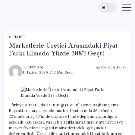
Skip
to
content
HABER
Marketlerle Üretici Arasındaki Fiyat
Farkı Elmada Yüzde 388’i Geçti
Marketlerle
By
Onur Koç
yorumlar kapalı
Üretici
4 Haziran 2026
2 Min Read
Arasındaki
Fiyat
Farkı
Elmada
Yüzde
388’i
Türkiye Ziraat Odaları Birliği (TZOB) Genel Başkanı Şemsi
Geçti
Bayraktar, mayıs ayında market fiyatlarında 36 ürünün
için
22’sinde artış, 13’ünde düşüş ve 1’inde değişim yaşandığını
açıkladı. Bayraktar, yazılı bir açıklamayla mayıs ayı üretici ve
market fiyatları ile girdi maliyetlerindeki gelişmeleri
değerlendirdi. Üretici ile market arasındaki fiyat farkının en