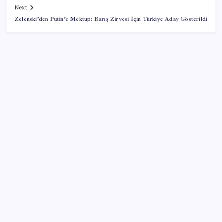
Next
Zelenski’den Putin’e Mektup: Barış Zirvesi İçin Türkiye Aday Gösterildi
SON YAZILAR
Artık çalışan primi tazminata yansıyacak
BDDK’den yatırım araçlarına yeni çerçeve: Bireysel
limitlerde kurallar sil baştan
MSI Ekran Kartı Fiyatlarına Yüzde 20 Zam Geldi
Altında yükseliş kapıda mı? Uzman isimden ezber
bozan tahmin!