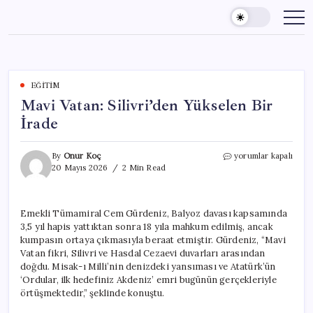
Skip
to
content
EĞITIM
Mavi Vatan: Silivri’den Yükselen Bir
İrade
Mavi
By
Onur Koç
yorumlar kapalı
Vatan:
20 Mayıs 2026
2 Min Read
Silivri’den
Yükselen
Bir
Emekli Tümamiral Cem Gürdeniz, Balyoz davası kapsamında
İrade
3,5 yıl hapis yattıktan sonra 18 yıla mahkum edilmiş, ancak
için
kumpasın ortaya çıkmasıyla beraat etmiştir. Gürdeniz, “Mavi
Vatan fikri, Silivri ve Hasdal Cezaevi duvarları arasından
doğdu. Misak-ı Milli’nin denizdeki yansıması ve Atatürk’ün
‘Ordular, ilk hedefiniz Akdeniz’ emri bugünün gerçekleriyle
örtüşmektedir,” şeklinde konuştu.