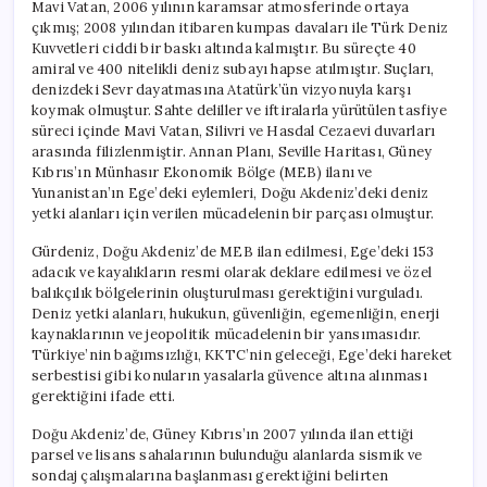
Mavi Vatan, 2006 yılının karamsar atmosferinde ortaya
çıkmış; 2008 yılından itibaren kumpas davaları ile Türk Deniz
Kuvvetleri ciddi bir baskı altında kalmıştır. Bu süreçte 40
amiral ve 400 nitelikli deniz subayı hapse atılmıştır. Suçları,
denizdeki Sevr dayatmasına Atatürk’ün vizyonuyla karşı
koymak olmuştur. Sahte deliller ve iftiralarla yürütülen tasfiye
süreci içinde Mavi Vatan, Silivri ve Hasdal Cezaevi duvarları
arasında filizlenmiştir. Annan Planı, Seville Haritası, Güney
Kıbrıs’ın Münhasır Ekonomik Bölge (MEB) ilanı ve
Yunanistan’ın Ege’deki eylemleri, Doğu Akdeniz’deki deniz
yetki alanları için verilen mücadelenin bir parçası olmuştur.
Gürdeniz, Doğu Akdeniz’de MEB ilan edilmesi, Ege’deki 153
adacık ve kayalıkların resmi olarak deklare edilmesi ve özel
balıkçılık bölgelerinin oluşturulması gerektiğini vurguladı.
Deniz yetki alanları, hukukun, güvenliğin, egemenliğin, enerji
kaynaklarının ve jeopolitik mücadelenin bir yansımasıdır.
Türkiye’nin bağımsızlığı, KKTC’nin geleceği, Ege’deki hareket
serbestisi gibi konuların yasalarla güvence altına alınması
gerektiğini ifade etti.
Doğu Akdeniz’de, Güney Kıbrıs’ın 2007 yılında ilan ettiği
parsel ve lisans sahalarının bulunduğu alanlarda sismik ve
sondaj çalışmalarına başlanması gerektiğini belirten