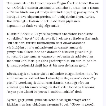
Son günlerde CHP Genel Başkanı Özgür Özel ile Adalet Bakanı
Akın Gürlek arasında yaşanan tartışmalar sonrasında, 2 Nisan
2026 tarihinde sosyal medya üzerinden yaptığı paylaşımda, “1
kuruş para verdiysem şerefsizim” dediği belirtiliyor. Ayrıca,
Böcek’in oğlu Gökhan Böcek’in de etkin pişmanlık
kapsamında ifade verdiği öğrenildi.
Muhittin Böcek, 2024 yerel seçimleri öncesinde kendisine
yöneltilen “rüşvet” iddialarıyla ilgili olarak şu ifadeleri kullandı:
“Bu satırları, tutuklu bulunduğum dört duvar arasında
yürüttüğüm onurlu mücadelemi duyurmak amacıyla
yazıyorum. Ülkemizde son dönemde hukukun güvenilirliği
konusunda tartışmalar yaşanıyor ve benim de adalete olan
inancımı korumak için çaba gösteriyorum. Bu durum, benim
için sadece hukuki değil, hayati bir mesele haline geldi.”
Böcek, sağlık sorunlarıyla da mücadele ettiğini belirtirken, “10
kez hastaneye kaldırıldım, kullandığım ilaç sayısı 12’den 22’ye
çıktı” diyerek sağlık durumunu aktardı. Yaşadığı sürecin
kendisi için bir sınav olduğunu ifade eden belediye başkanı,
“İsyan yok! Çünkü biliyoruz ki Rabbim adildir” dedi.
Ayrıca, geçtiğimiz günlerde kendisiyle ilgili ortaya atılan
iddiaların asılsız olduğunu savunan Böcek, “Görevim gereği