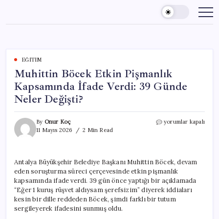
Skip
to
content
EĞITIM
Muhittin Böcek Etkin Pişmanlık
Kapsamında İfade Verdi: 39 Günde
Neler Değişti?
Muhittin
By
Onur Koç
yorumlar kapalı
Böcek
11 Mayıs 2026
2 Min Read
Etkin
Pişmanlık
Kapsamında
Antalya Büyükşehir Belediye Başkanı Muhittin Böcek, devam
İfade
eden soruşturma süreci çerçevesinde etkin pişmanlık
Verdi:
39
kapsamında ifade verdi. 39 gün önce yaptığı bir açıklamada
Günde
“Eğer 1 kuruş rüşvet aldıysam şerefsizim” diyerek iddiaları
Neler
kesin bir dille reddeden Böcek, şimdi farklı bir tutum
Değişti?
sergileyerek ifadesini sunmuş oldu.
için