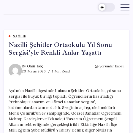
Skip
to
content
SAĞLIK
Nazilli Şehitler Ortaokulu Yıl Sonu
Sergisi’yle Renkli Anlar Yaşattı
Nazilli
By
Onur Koç
yorumlar kapalı
Şehitler
20 Mayıs 2026
1 Min Read
Ortaokulu
Yıl
Sonu
Aydın’ın Nazilli ilçesinde bulunan Şehitler Ortaokulu, yıl sonu
Sergisi’yle
sergisi ile büyük bir ilgi topladı. Öğrencilerin hazırladığı
Renkli
Anlar
“Teknoloji Tasarım ve Görsel Sanatlar Sergisi”,
Yaşattı
katılımcılardan tam not aldı. Serginin açılışı, okul müdürü
için
Meral Çomruk’un ev sahipliğinde, Görsel Sanatlar Öğretmeni
Mehtap Kardeşler ve Teknoloji Tasarım Öğretmeni Şengül
Alkan’ın rehberliğinde gerçekleştirildi. Etkinliğe Nazilli İlçe
Milli Eğitim Şube Müdürü Yıldıray Demir, diğer okulların