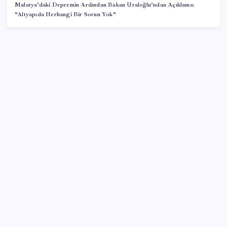
Malatya’daki Depremin Ardından Bakan Uraloğlu’ndan Açıklama:
“Altyapıda Herhangi Bir Sorun Yok”
SON YAZILAR
iPhone 18e ile RAM Kapasitesi Artacak
Çocuklukta şekerli içecek tüketimine dikkat!
Gelecekteki tansiyonunu etkileyebilir
AKP’ye geçeceği konuşuluyordu: Ümit Dikbayır’dan
açıklama geldi
Sony Tepkilere Kulak Asmadı: PlayStation Disk