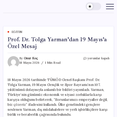
Skip
to
content
EĞITIM
Prof. Dr. Tolga Yarman’dan 19 Mayıs’a
Özel Mesaj
Prof.
By
Onur Koç
yorumlar kapalı
Dr.
18 Mayıs 2026
1 Min Read
Tolga
Yarman’dan
19
18 Mayıs 2026 tarihinde TÜMÖD Genel Başkanı Prof. Dr.
Mayıs’a
Tolga Yarman, 19 Mayıs Gençlik ve Spor Bayramı’nın 107.
Özel
Mesaj
yıldönümü dolayısıyla anlamlı bir bildiri yayımladı. Yarman,
için
Türkiye’nin günümüz ekonomik ve siyasi zorluklarla karşı
karşıya olduğunu belirterek, “Sorunlarımızı emperyaller değil,
biz çözeriz” ifadesini kullandı. Ülke genelindeki gençlere
seslenen Yarman, dış müdahalelere ve yerli işbirlikçilere karşı
birlik ve beraberlik çağrısında bulundu.