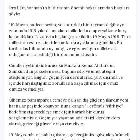
Prof. Dr. Yarman’ın bildirisinin önemli noktalarından bazıları
şöyle:
“19 Mayıs, sadece sevinç ve spor dolu bir bayram değil; aynı
zamanda 1919 yılında mazlum milletlerin emperyalizme karşı
kazandıkları ilk zaferin başlangıç tarihidir. 19 Mayıs 1919, Türk
milletinin esaret zincirlerine karşı ayaklanma günüdür. Bu
tarih, ulus bilincinin uyandığı ve egemenliğin millete ait
olduğunun ilan edildiği bir dönüm noktasıdır.
Cumhuriyetimizin kurucusu Mustafa Kemal Atatürk’ün
Samsun’dan yükselen sesi, bağımsızlık ve umut ateşini
ateşlemiştir. Bugün, geçmişten ders alarak, yurt dışında ve
içinde karşılaştığımız zorluklarla başa çıkmak için omuz
omuza vermeliyiz.
Ülkemizi paramparça etmeye çalışan dış güçler, yıllardır yeni
haritalar peşinde koşuyor. Buna karşın “Terörsüz Türkiye”
hedefimizi gerçekleştirmek için kararlı bir duruş
sergilemeliyiz. Geçmişte yaşanan adaletsizliklerden ders
alarak, geleceği güvenle inşa etmeliyiz.
19 Mayıs ruhuna sahip çıkarak, geleceğimize güvenle yürümeli