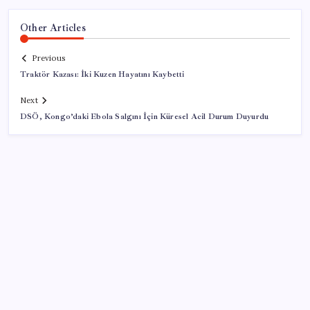
Other Articles
Previous
Traktör Kazası: İki Kuzen Hayatını Kaybetti
Next
DSÖ, Kongo’daki Ebola Salgını İçin Küresel Acil Durum Duyurdu
SON YAZILAR
ASELSAN’dan 6 ayda 88.5 milyar TL ciro