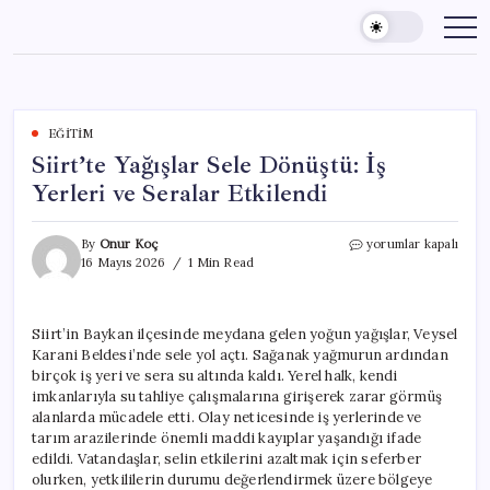
Skip
to
content
EĞITIM
Siirt’te Yağışlar Sele Dönüştü: İş
Yerleri ve Seralar Etkilendi
Siirt’te
By
Onur Koç
yorumlar kapalı
Yağışlar
16 Mayıs 2026
1 Min Read
Sele
Dönüştü:
İş
Siirt’in Baykan ilçesinde meydana gelen yoğun yağışlar, Veysel
Yerleri
Karani Beldesi’nde sele yol açtı. Sağanak yağmurun ardından
ve
Seralar
birçok iş yeri ve sera su altında kaldı. Yerel halk, kendi
Etkilendi
imkanlarıyla su tahliye çalışmalarına girişerek zarar görmüş
için
alanlarda mücadele etti. Olay neticesinde iş yerlerinde ve
tarım arazilerinde önemli maddi kayıplar yaşandığı ifade
edildi. Vatandaşlar, selin etkilerini azaltmak için seferber
olurken, yetkililerin durumu değerlendirmek üzere bölgeye