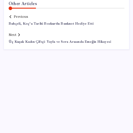
Other Articles
Previous
Bahçeli, Koç’a Tarihi Bozkurtlu Banknot Hediye Etti
Next
Üç Kuşak Kadın Çiftçi: Yayla ve Sera Arasında Emeğin Hikayesi
SON YAZILAR
iPhone 18e ile RAM Kapasitesi Artacak
Çocuklukta şekerli içecek tüketimine dikkat!