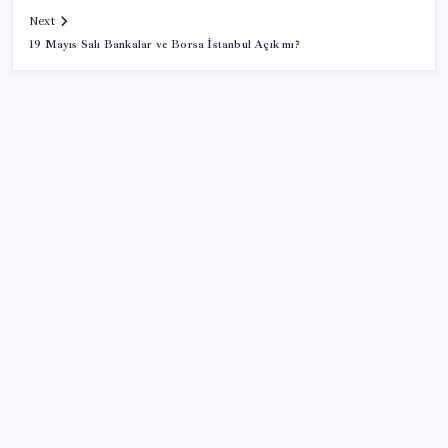
Next
19 Mayıs Salı Bankalar ve Borsa İstanbul Açık mı?
SON YAZILAR
ASELSAN’dan 6 ayda 88.5 milyar TL ciro
iPhone 18e ile RAM Kapasitesi Artacak
Çocuklukta şekerli içecek tüketimine dikkat!
Gelecekteki tansiyonunu etkileyebilir
AKP’ye geçeceği konuşuluyordu: Ümit Dikbayır’dan
açıklama geldi