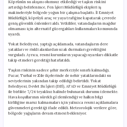
Köprünün su akışını olumsuz etkilediği ve taşkın riskini
artırdığı belirlenince, Fen İşleri Müdürlüğü ekipleri iş
makineleriyle bölgede yoğun bir çalışma başlattı. İl Emniyet
Müdürlüğü, köprüyü araç ve yaya trafiğine kapatarak çevrede
geniş güvenlik önlemleri aldı. Yetkililer, vatandaşların mağdur
olmaması için alternatif güzergahları kullanmaları konusunda
uyardı.
Tokat Belediyesi, yaptığı açıklamada, vatandaşların dere
yatakları ve riskli alanlardan uzak durmaları gerektiğini
vurguladı. Ayrıca, resmi kurumların yapacağı uyarıları dikkatle
takip etmeleri gerektiği hatırlatıldı.
Taşkın riskinin sadece şehir merkeziyle sınırlı kalmadığı,
Pazar, Turhal ve Zile ilçelerinde de nehir yataklarındaki su
seviyelerinin yakından takip edildiği belirtildi. Tokat
Belediyesi, Devlet Su İşleri (DSİ), AFAD ve Emniyet Müdürlüğü
ile birlikte 7/24 teyakkuz halinde bulunarak durumu izlemekte.
Hava koşullarının sürekli gözlemlendiği ve halkın bilgi
kirliliğine maruz kalmamaları için yalnızca resmi açıklamalara
güvenmeleri gerektiği ifade edildi. Meteorolojik verilere göre,
bölgede yağışların devam etmesi bekleniyor.