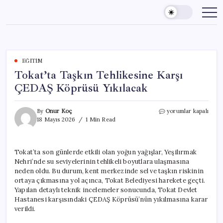
Skip
to
content
EĞITIM
Tokat’ta Taşkın Tehlikesine Karşı
ÇEDAŞ Köprüsü Yıkılacak
Tokat’ta
By
Onur Koç
yorumlar kapalı
Taşkın
18 Mayıs 2026
1 Min Read
Tehlikesine
Karşı
ÇEDAŞ
Tokat’ta son günlerde etkili olan yoğun yağışlar, Yeşilırmak
Köprüsü
Nehri’nde su seviyelerinin tehlikeli boyutlara ulaşmasına
Yıkılacak
için
neden oldu. Bu durum, kent merkezinde sel ve taşkın riskinin
ortaya çıkmasına yol açınca, Tokat Belediyesi harekete geçti.
Yapılan detaylı teknik incelemeler sonucunda, Tokat Devlet
Hastanesi karşısındaki ÇEDAŞ Köprüsü’nün yıkılmasına karar
verildi.