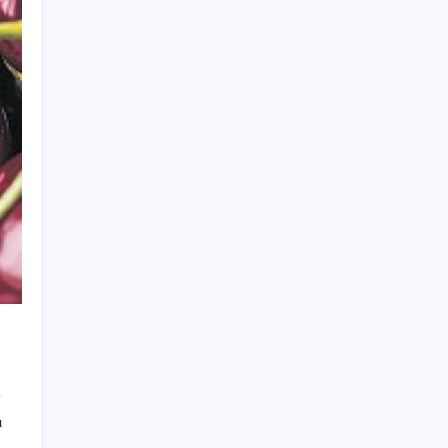
iPhone 18e ile RAM Kapasitesi Artacak
Çocuklukta şekerli içecek tüketimine dikkat!
Gelecekteki tansiyonunu etkileyebilir
AKP’ye geçeceği konuşuluyordu: Ümit
Dikbayır’dan açıklama geldi
Sony Tepkilere Kulak Asmadı: PlayStation
Disk Kararı Devam Ediyor
Nothing’in Yeni Hedefi Belli Oldu: Yapay
Zeka Destekli Cihazlar
İkinci el Tesla ilanına 325 bin TL ceza
Erdoğan imzaladı: Atamalar Resmi
Gazete’de
Eyüpsultan’da silahlı saldırıda 2’si ağır 4 kişi
yaralandı
Çin, nükleer silahların tamamen
yasaklanmasını istedi
ı