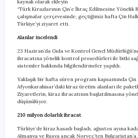
kaynak olarak ekleyin
“Türk Kirazlarının Çin’e İhraç Edilmesine Yönelik B
çalışmalar çerçevesinde, geçtiğimiz hafta Çin Hal
Türkiye’yi ziyaret etti.
Alanlar incelendi
23 Haziran’da Gıda ve Kontrol Genel Müdürlüğü’nde
ihracatına yönelik kontrol prosedürleri ile bitki s
sistemler hakkında bilgilendirmeler yapıldı.
Yaklaşık bir hafta süren program kapsamında Çin te
Afyonkarahisar’daki kiraz üretim alanları ile pake
Ziyaretlerin, kiraz ihracatının başlatılmasına yön
düşünülüyor.
210 milyon dolarlık ihracat
Türkiye’de kiraz hasadı başladı, ağustos ayına kad
Almanya ve Rusya ancak Norveç’ten Bulgaristan’a, 