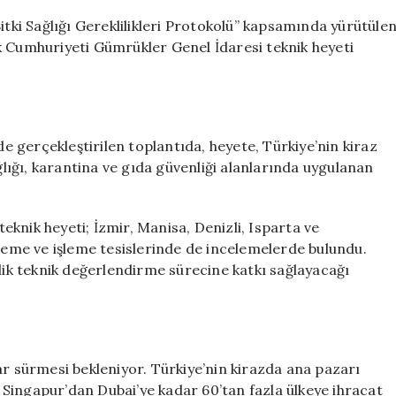
itki Sağlığı Gereklilikleri Protokolü” kapsamında yürütüle
k Cumhuriyeti Gümrükler Genel İdaresi teknik heyeti
 gerçekleştirilen toplantıda, heyete, Türkiye’nin kiraz
ağlığı, karantina ve gıda güvenliği alanlarında uygulanan
knik heyeti; İzmir, Manisa, Denizli, Isparta ve
tleme ve işleme tesislerinde de incelemelerde bulundu.
elik teknik değerlendirme sürecine katkı sağlayacağı
ar sürmesi bekleniyor. Türkiye’nin kirazda ana pazarı
Singapur’dan Dubai’ye kadar 60’tan fazla ülkeye ihracat