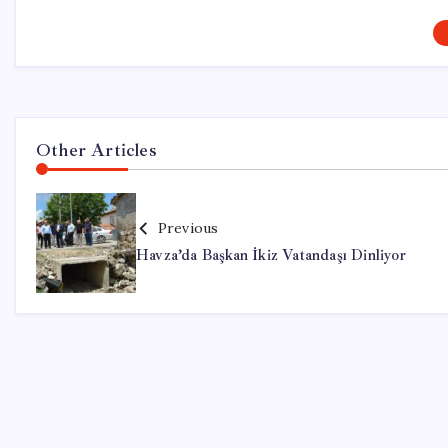
Other Articles
Previous
Havza’da Başkan İkiz Vatandaşı Dinliyor