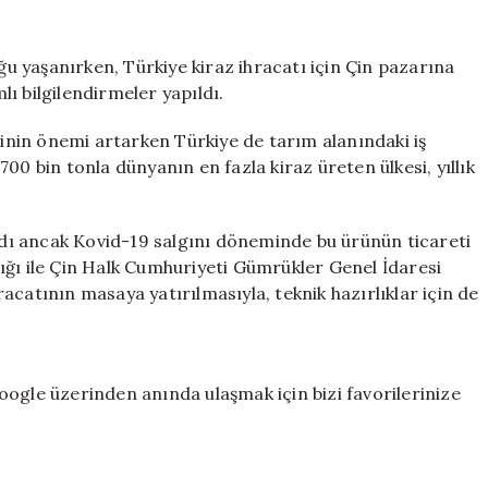
Çin
yolculuğu
başlıyor
u yaşanırken, Türkiye kiraz ihracatı için Çin pazarına
için
ı bilgilendirmeler yapıldı.
ğinin önemi artarken Türkiye de tarım alanındaki iş
k 700 bin tonla dünyanın en fazla kiraz üreten ülkesi, yıllık
ardı ancak Kovid-19 salgını döneminde bu ürünün ticareti
ığı ile Çin Halk Cumhuriyeti Gümrükler Genel İdaresi
acatının masaya yatırılmasıyla, teknik hazırlıklar için de
ogle üzerinden anında ulaşmak için bizi favorilerinize