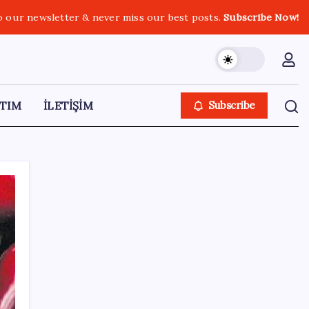
o our newsletter & never miss our best posts.
Subscribe Now!
TIM
İLETİŞİM
Subscribe
SON YAZILAR
ASELSAN’dan 6 ayda 88.5 milyar TL ciro