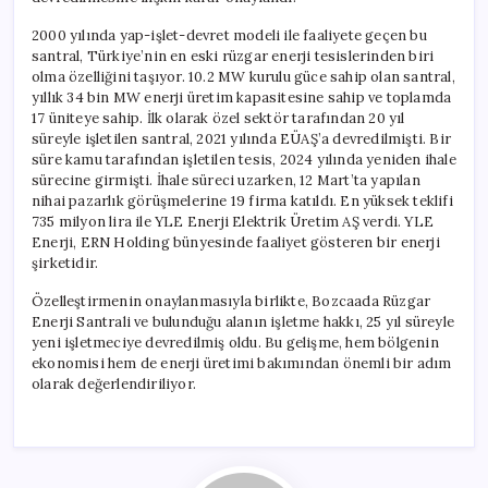
için
2000 yılında yap-işlet-devret modeli ile faaliyete geçen bu
santral, Türkiye’nin en eski rüzgar enerji tesislerinden biri
olma özelliğini taşıyor. 10.2 MW kurulu güce sahip olan santral,
yıllık 34 bin MW enerji üretim kapasitesine sahip ve toplamda
17 üniteye sahip. İlk olarak özel sektör tarafından 20 yıl
süreyle işletilen santral, 2021 yılında EÜAŞ’a devredilmişti. Bir
süre kamu tarafından işletilen tesis, 2024 yılında yeniden ihale
sürecine girmişti. İhale süreci uzarken, 12 Mart’ta yapılan
nihai pazarlık görüşmelerine 19 firma katıldı. En yüksek teklifi
735 milyon lira ile YLE Enerji Elektrik Üretim AŞ verdi. YLE
Enerji, ERN Holding bünyesinde faaliyet gösteren bir enerji
şirketidir.
Özelleştirmenin onaylanmasıyla birlikte, Bozcaada Rüzgar
Enerji Santrali ve bulunduğu alanın işletme hakkı, 25 yıl süreyle
yeni işletmeciye devredilmiş oldu. Bu gelişme, hem bölgenin
ekonomisi hem de enerji üretimi bakımından önemli bir adım
olarak değerlendiriliyor.