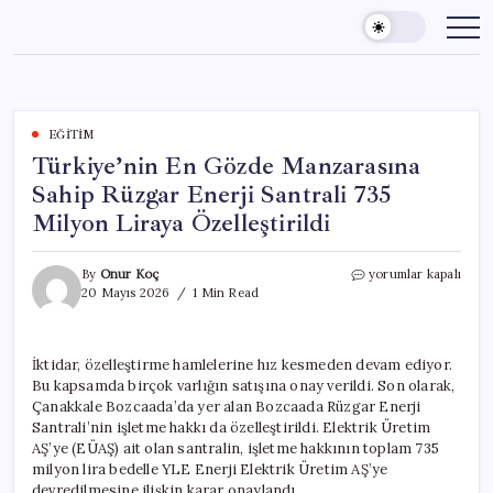
Skip
to
content
EĞITIM
Türkiye’nin En Gözde Manzarasına
Sahip Rüzgar Enerji Santrali 735
Milyon Liraya Özelleştirildi
Türkiye’nin
By
Onur Koç
yorumlar kapalı
En
20 Mayıs 2026
1 Min Read
Gözde
Manzarasına
Sahip
İktidar, özelleştirme hamlelerine hız kesmeden devam ediyor.
Rüzgar
Bu kapsamda birçok varlığın satışına onay verildi. Son olarak,
Enerji
Santrali
Çanakkale Bozcaada’da yer alan Bozcaada Rüzgar Enerji
735
Santrali’nin işletme hakkı da özelleştirildi. Elektrik Üretim
Milyon
AŞ’ye (EÜAŞ) ait olan santralin, işletme hakkının toplam 735
Liraya
milyon lira bedelle YLE Enerji Elektrik Üretim AŞ’ye
Özelleştirildi
devredilmesine ilişkin karar onaylandı.