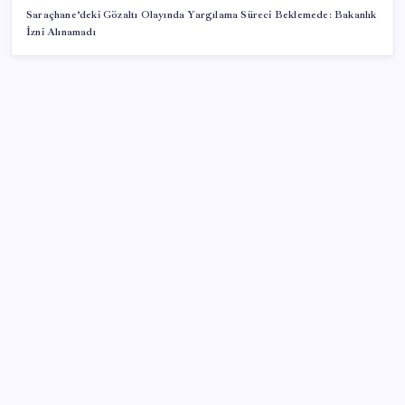
Saraçhane’deki Gözaltı Olayında Yargılama Süreci Beklemede: Bakanlık
İzni Alınamadı
SON YAZILAR
BDDK’den yatırım araçlarına yeni çerçeve: Bireysel
limitlerde kurallar sil baştan
MSI Ekran Kartı Fiyatlarına Yüzde 20 Zam Geldi
Altında yükseliş kapıda mı? Uzman isimden ezber
bozan tahmin!
AB’den Ar-Ge’ye 130 milyar euroluk kaynak