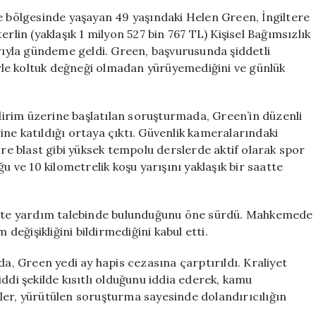
Yaparken
re bölgesinde yaşayan 49 yaşındaki Helen Green, İngiltere
Yakalandı:
rlin (yaklaşık 1 milyon 527 bin 767 TL) Kişisel Bağımsızlık
1,5
arıyla gündeme geldi. Green, başvurusunda şiddetli
Milyon
niyle koltuk değneği olmadan yürüyemediğini ve günlük
TL’lik
Dolandırıcılık
Skandalı
ldirim üzerine başlatılan soruşturmada, Green’in düzenli
için
ne katıldığı ortaya çıktı. Güvenlik kameralarındaki
e blast gibi yüksek tempolu derslerde aktif olarak spor
u ve 10 kilometrelik koşu yarışını yaklaşık bir saatte
sahte yardım talebinde bulunduğunu öne sürdü. Mahkemede
 değişikliğini bildirmediğini kabul etti.
 Green yedi ay hapis cezasına çarptırıldı. Kraliyet
 ciddi şekilde kısıtlı olduğunu iddia ederek, kamu
liler, yürütülen soruşturma sayesinde dolandırıcılığın