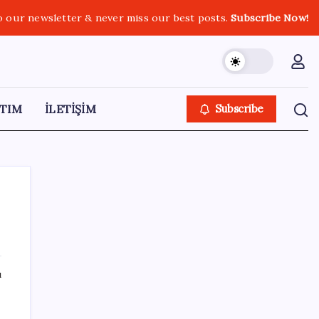
o our newsletter & never miss our best posts.
Subscribe Now!
TIM
İLETİŞİM
Subscribe
SON YAZILAR
ı
ASELSAN’dan 6 ayda 88.5 milyar TL ciro