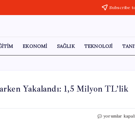
Subscribe t
ĞİTİM
EKONOMİ
SAĞLIK
TEKNOLOJİ
TANI
rken Yakalandı: 1,5 Milyon TL’lik
Zorunlu
yorumlar kapal
Yardım
Aldı,
Spor