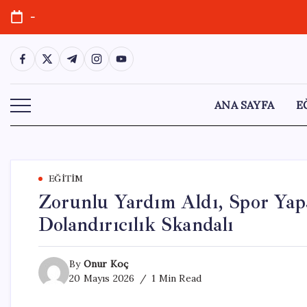
Skip
-
to
content
https://www.facebook.com/
https://twitter.com/
https://t.me/
https://www.instagram.com/
https://youtube.com/
ANA SAYFA
E
EĞITIM
Zorunlu Yardım Aldı, Spor Yapa
Dolandırıcılık Skandalı
By
Onur Koç
20 Mayıs 2026
1 Min Read