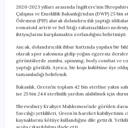
2020-2023 yılları arasında İngiltere’nin Shropshi
Çalışma ve Emeklilik Bakanlığı’ndan (DWP) 25 bin ste
Ödemesi (PIP) alarak dolandırıcılık yaptığı iddial
romatoid artrit ve bel fıtığı rahatsızlıkları nede
ihtiyaçlarını karşılamakta zorlandığını belirtmişti.
Ancak, dolandırıcılık ihbar hattında yapılan bir bi
olarak spor salonuna gidip yoğun egzersiz dersleri
görüntülerde zumba, spinning, body combat ve cor
yaptığı görüldü. Ayrıca, bir koşu kulübüne üye olduğ
tamamladığı belirlendi.
Bakanlık, Green’in toplam 42 bin sterline yakın 
ise 25 bin 244 sterlinlik yardım alabilmek için durum
Shrewsbury Kraliyet Mahkemesi’nde görülen davada,
Savcılığı yetkilileri, Green’in hareket kabiliyetinin
kaynaklarını kötüye kullandığını dile getirdi. Yetki
açığa çıkarıldığını ifade etti.