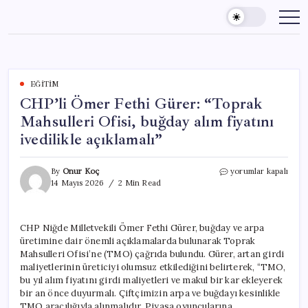
Skip
to
content
EĞITIM
CHP’li Ömer Fethi Gürer: “Toprak
Mahsulleri Ofisi, buğday alım fiyatını
ivedilikle açıklamalı”
CHP’li
By
Onur Koç
yorumlar kapalı
Ömer
14 Mayıs 2026
2 Min Read
Fethi
Gürer:
“Toprak
CHP Niğde Milletvekili Ömer Fethi Gürer, buğday ve arpa
Mahsulleri
üretimine dair önemli açıklamalarda bulunarak Toprak
Ofisi,
buğday
Mahsulleri Ofisi’ne (TMO) çağrıda bulundu. Gürer, artan girdi
alım
maliyetlerinin üreticiyi olumsuz etkilediğini belirterek, “TMO,
fiyatını
bu yıl alım fiyatını girdi maliyetleri ve makul bir kar ekleyerek
ivedilikle
bir an önce duyurmalı. Çiftçimizin arpa ve buğdayı kesinlikle
açıklamalı”
TMO aracılığıyla alınmalıdır. Piyasa oyuncularına