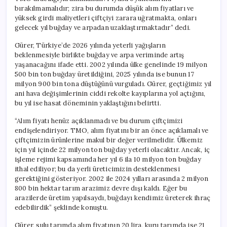
için
bırakılmamalıdır; zira bu durumda düşük alım fiyatları ve
yüksek girdi maliyetleri çiftçiyi zarara uğratmakta, onları
gelecek yıl buğday ve arpadan uzaklaştırmaktadır” dedi.
Gürer, Türkiye’de 2026 yılında yeterli yağışların
beklenmesiyle birlikte buğday ve arpa veriminde artış
yaşanacağını ifade etti. 2002 yılında ülke genelinde 19 milyon
500 bin ton buğday üretildiğini, 2025 yılında ise bunun 17
milyon 900 bin tona düştüğünü vurguladı. Gürer, geçtiğimiz yıl
ani hava değişimlerinin ciddi rekolte kayıplarına yol açtığını,
bu yıl ise hasat döneminin yaklaştığını belirtti.
“Alım fiyatı henüz açıklanmadı ve bu durum çiftçimizi
endişelendiriyor. TMO, alım fiyatını bir an önce açıklamalı ve
çiftçimizin ürünlerine makul bir değer verilmelidir. Ülkemiz
için yıl içinde 22 milyon ton buğday yeterli olacaktır. Ancak, iç
işleme rejimi kapsamında her yıl 6 ila 10 milyon ton buğday
ithal ediliyor; bu da yerli üreticimizin desteklenmesi
gerektiğini gösteriyor. 2002 ile 2024 yılları arasında 2 milyon
800 bin hektar tarım arazimiz devre dışı kaldı. Eğer bu
arazilerde üretim yapılsaydı, buğdayı kendimiz üreterek ihraç
edebilirdik” şeklinde konuştu.
Gürer, sulu tarımda alım fiyatının 20 lira, kuru tarımda ise 21