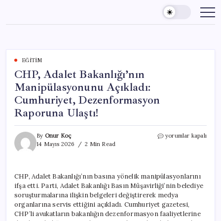
Skip
to
content
EĞITIM
CHP, Adalet Bakanlığı’nın
Manipülasyonunu Açıkladı:
Cumhuriyet, Dezenformasyon
Raporuna Ulaştı!
CHP,
By
Onur Koç
yorumlar kapalı
Adalet
14 Mayıs 2026
2 Min Read
Bakanlığı’nın
Manipülasyonunu
Açıkladı:
CHP, Adalet Bakanlığı’nın basına yönelik manipülasyonlarını
Cumhuriyet,
ifşa etti. Parti, Adalet Bakanlığı Basın Müşavirliği’nin belediye
Dezenformasyon
Raporuna
soruşturmalarına ilişkin belgeleri değiştirerek medya
Ulaştı!
organlarına servis ettiğini açıkladı. Cumhuriyet gazetesi,
için
CHP’li avukatların bakanlığın dezenformasyon faaliyetlerine