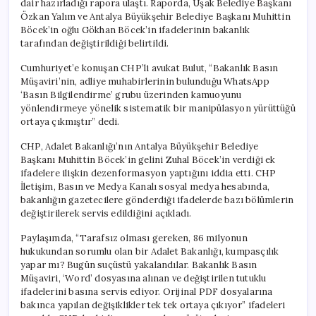
dair hazırladığı rapora ulaştı. Raporda, Uşak Belediye Başkanı
Özkan Yalım ve Antalya Büyükşehir Belediye Başkanı Muhittin
Böcek’in oğlu Gökhan Böcek’in ifadelerinin bakanlık
tarafından değiştirildiği belirtildi.
Cumhuriyet’e konuşan CHP’li avukat Bulut, “Bakanlık Basın
Müşaviri’nin, adliye muhabirlerinin bulunduğu WhatsApp
‘Basın Bilgilendirme’ grubu üzerinden kamuoyunu
yönlendirmeye yönelik sistematik bir manipülasyon yürüttüğü
ortaya çıkmıştır” dedi.
CHP, Adalet Bakanlığı’nın Antalya Büyükşehir Belediye
Başkanı Muhittin Böcek’in gelini Zuhal Böcek’in verdiği ek
ifadelere ilişkin dezenformasyon yaptığını iddia etti. CHP
İletişim, Basın ve Medya Kanalı sosyal medya hesabında,
bakanlığın gazetecilere gönderdiği ifadelerde bazı bölümlerin
değiştirilerek servis edildiğini açıkladı.
Paylaşımda, “Tarafsız olması gereken, 86 milyonun
hukukundan sorumlu olan bir Adalet Bakanlığı, kumpasçılık
yapar mı? Bugün suçüstü yakalandılar. Bakanlık Basın
Müşaviri, ‘Word’ dosyasına alınan ve değiştirilen tutuklu
ifadelerini basına servis ediyor. Orijinal PDF dosyalarına
bakınca yapılan değişiklikler tek tek ortaya çıkıyor” ifadeleri