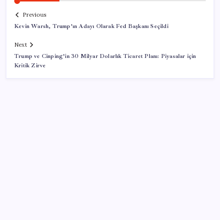
Previous
Kevin Warsh, Trump’ın Adayı Olarak Fed Başkanı Seçildi
Next
Trump ve Cinping’in 30 Milyar Dolarlık Ticaret Planı: Piyasalar için
Kritik Zirve
SON YAZILAR
Artık çalışan primi tazminata yansıyacak
BDDK’den yatırım araçlarına yeni çerçeve: Bireysel