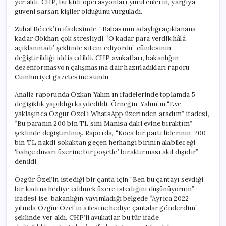
yer aldı. CHP, bu kirli operasyonları yürütenlerin, yargıya
güveni sarsan kişiler olduğunu vurguladı.
Zuhal Böcek’in ifadesinde, “Babasının adaylığı açıklanana
kadar Gökhan çok stresliydi. ‘O kadar para verdik hâlâ
açıklanmadı’ şeklinde sitem ediyordu” cümlesinin
değiştirildiği iddia edildi. CHP avukatları, bakanlığın
dezenformasyon çalışmasına dair hazırladıkları raporu
Cumhuriyet gazetesine sundu.
Analiz raporunda Özkan Yalım’ın ifadelerinde toplamda 5
değişiklik yapıldığı kaydedildi. Örneğin, Yalım’ın “Eve
yaklaşınca Özgür Özel’i WhatsApp üzerinden aradım” ifadesi,
“Bu paranın 200 bin TL’sini Manisa’daki evine bıraktım”
şeklinde değiştirilmiş. Raporda, “Koca bir parti liderinin, 200
bin TL nakdi sokaktan geçen herhangi birinin alabileceği
‘bahçe duvarı üzerine bir poşetle’ bıraktırması akıl dışıdır”
denildi.
Özgür Özel’in istediği bir çanta için “Ben bu çantayı sevdiği
bir kadına hediye edilmek üzere istediğini düşünüyorum”
ifadesi ise, bakanlığın yayımladığı belgede “Ayrıca 2022
yılında Özgür Özel’in ailesine hediye çantalar gönderdim”
şeklinde yer aldı. CHP’li avukatlar, bu tür ifade