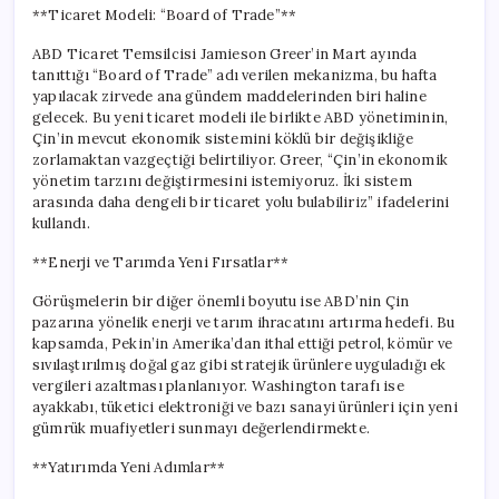
için
**Ticaret Modeli: “Board of Trade”**
ABD Ticaret Temsilcisi Jamieson Greer’in Mart ayında
tanıttığı “Board of Trade” adı verilen mekanizma, bu hafta
yapılacak zirvede ana gündem maddelerinden biri haline
gelecek. Bu yeni ticaret modeli ile birlikte ABD yönetiminin,
Çin’in mevcut ekonomik sistemini köklü bir değişikliğe
zorlamaktan vazgeçtiği belirtiliyor. Greer, “Çin’in ekonomik
yönetim tarzını değiştirmesini istemiyoruz. İki sistem
arasında daha dengeli bir ticaret yolu bulabiliriz” ifadelerini
kullandı.
**Enerji ve Tarımda Yeni Fırsatlar**
Görüşmelerin bir diğer önemli boyutu ise ABD’nin Çin
pazarına yönelik enerji ve tarım ihracatını artırma hedefi. Bu
kapsamda, Pekin’in Amerika’dan ithal ettiği petrol, kömür ve
sıvılaştırılmış doğal gaz gibi stratejik ürünlere uyguladığı ek
vergileri azaltması planlanıyor. Washington tarafı ise
ayakkabı, tüketici elektroniği ve bazı sanayi ürünleri için yeni
gümrük muafiyetleri sunmayı değerlendirmekte.
**Yatırımda Yeni Adımlar**