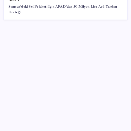
Samsun’daki Sel Felaketi İçin AFAD’dan 50 Milyon Lira Acil Yardım
Desteği
SON YAZILAR
ASELSAN’dan 6 ayda 88.5 milyar TL ciro
iPhone 18e ile RAM Kapasitesi Artacak
Çocuklukta şekerli içecek tüketimine dikkat!
Gelecekteki tansiyonunu etkileyebilir
AKP’ye geçeceği konuşuluyordu: Ümit Dikbayır’dan
açıklama geldi