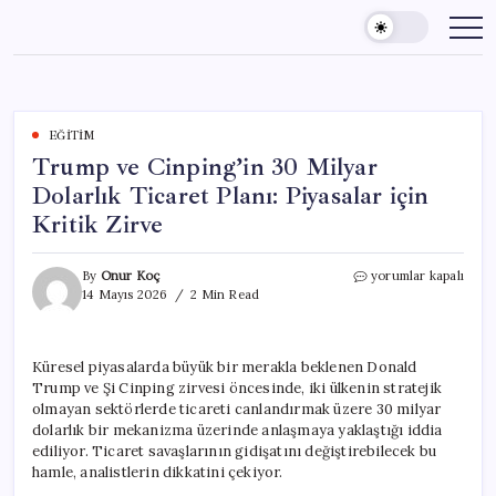
Skip
to
content
EĞITIM
Trump ve Cinping’in 30 Milyar
Dolarlık Ticaret Planı: Piyasalar için
Kritik Zirve
Trump
By
Onur Koç
yorumlar kapalı
ve
14 Mayıs 2026
2 Min Read
Cinping’in
30
Milyar
Küresel piyasalarda büyük bir merakla beklenen Donald
Dolarlık
Trump ve Şi Cinping zirvesi öncesinde, iki ülkenin stratejik
Ticaret
Planı:
olmayan sektörlerde ticareti canlandırmak üzere 30 milyar
Piyasalar
dolarlık bir mekanizma üzerinde anlaşmaya yaklaştığı iddia
için
ediliyor. Ticaret savaşlarının gidişatını değiştirebilecek bu
Kritik
hamle, analistlerin dikkatini çekiyor.
Zirve