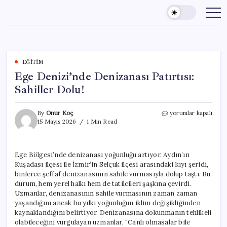
Skip
to
content
EĞITIM
Ege Denizi’nde Denizanası Patırtısı:
Sahiller Dolu!
Ege
By
Onur Koç
yorumlar kapalı
Denizi’nde
15 Mayıs 2026
1 Min Read
Denizanası
Patırtısı:
Sahiller
Ege Bölgesi’nde denizanası yoğunluğu artıyor. Aydın’ın
Dolu!
Kuşadası ilçesi ile İzmir’in Selçuk ilçesi arasındaki kıyı şeridi,
için
binlerce şeffaf denizanasının sahile vurmasıyla dolup taştı. Bu
durum, hem yerel halkı hem de tatilcileri şaşkına çevirdi.
Uzmanlar, denizanasının sahile vurmasının zaman zaman
yaşandığını ancak bu yılki yoğunluğun iklim değişikliğinden
kaynaklandığını belirtiyor. Denizanasına dokunmanın tehlikeli
olabileceğini vurgulayan uzmanlar, “Canlı olmasalar bile