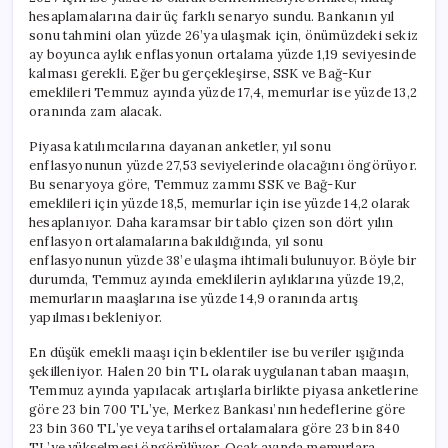
hesaplamalarına dair üç farklı senaryo sundu. Bankanın yıl
sonu tahmini olan yüzde 26’ya ulaşmak için, önümüzdeki sekiz
ay boyunca aylık enflasyonun ortalama yüzde 1,19 seviyesinde
kalması gerekli. Eğer bu gerçekleşirse, SSK ve Bağ-Kur
emeklileri Temmuz ayında yüzde 17,4, memurlar ise yüzde 13,2
oranında zam alacak.
Piyasa katılımcılarına dayanan anketler, yıl sonu
enflasyonunun yüzde 27,53 seviyelerinde olacağını öngörüyor.
Bu senaryoya göre, Temmuz zammı SSK ve Bağ-Kur
emeklileri için yüzde 18,5, memurlar için ise yüzde 14,2 olarak
hesaplanıyor. Daha karamsar bir tablo çizen son dört yılın
enflasyon ortalamalarına bakıldığında, yıl sonu
enflasyonunun yüzde 38’e ulaşma ihtimali bulunuyor. Böyle bir
durumda, Temmuz ayında emeklilerin aylıklarına yüzde 19,2,
memurların maaşlarına ise yüzde 14,9 oranında artış
yapılması bekleniyor.
En düşük emekli maaşı için beklentiler ise bu veriler ışığında
şekilleniyor. Halen 20 bin TL olarak uygulanan taban maaşın,
Temmuz ayında yapılacak artışlarla birlikte piyasa anketlerine
göre 23 bin 700 TL’ye, Merkez Bankası’nın hedeflerine göre
23 bin 360 TL’ye veya tarihsel ortalamalara göre 23 bin 840
TL’ye yükselmesi öngörülüyor. Ocak ayında memurlara