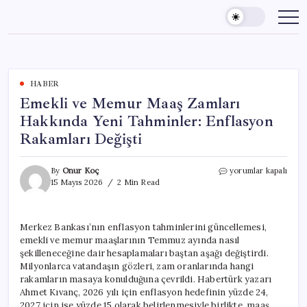
Skip
to
content
HABER
Emekli ve Memur Maaş Zamları
Hakkında Yeni Tahminler: Enflasyon
Rakamları Değişti
Emekli
By
Onur Koç
yorumlar kapalı
ve
15 Mayıs 2026
2 Min Read
Memur
Maaş
Zamları
Merkez Bankası’nın enflasyon tahminlerini güncellemesi,
Hakkında
emekli ve memur maaşlarının Temmuz ayında nasıl
Yeni
Tahminler:
şekilleneceğine dair hesaplamaları baştan aşağı değiştirdi.
Enflasyon
Milyonlarca vatandaşın gözleri, zam oranlarında hangi
Rakamları
rakamların masaya konulduğuna çevrildi. Habertürk yazarı
Değişti
Ahmet Kıvanç, 2026 yılı için enflasyon hedefinin yüzde 24,
için
2027 için ise yüzde 15 olarak belirlenmesiyle birlikte, maaş